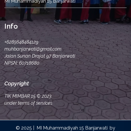
MI Muhammadiyah 15 Banjarwati
Info
+6285648484129
muhbanjarwati@gmail.com
Jalan Sunan Drajat 97 Banjarwati
NPSN: 60718680
Copyright
TIK MIMBAR 15
© 2023
under terms of services
© 2025 |
MI Muhammadiyah 15 Banjarwati
by